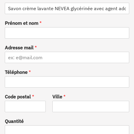
D
é
s
Prénom et nom
*
i
g
n
a
t
Adresse mail
*
i
o
n
Téléphone
*
Code postal
*
Ville
*
Quantité