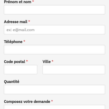
Prénom et nom
*
i
g
n
a
t
Adresse mail
*
i
o
n
Téléphone
*
Code postal
*
Ville
*
Quantité
Composez votre demande
*