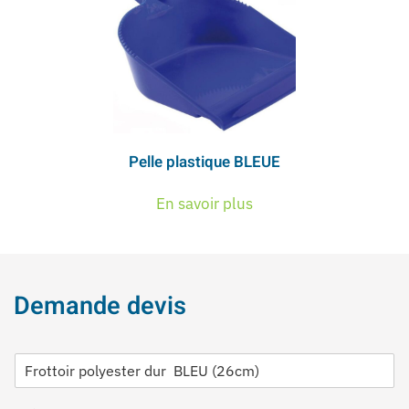
Pelle plastique BLEUE
En savoir plus
Demande devis
D
é
s