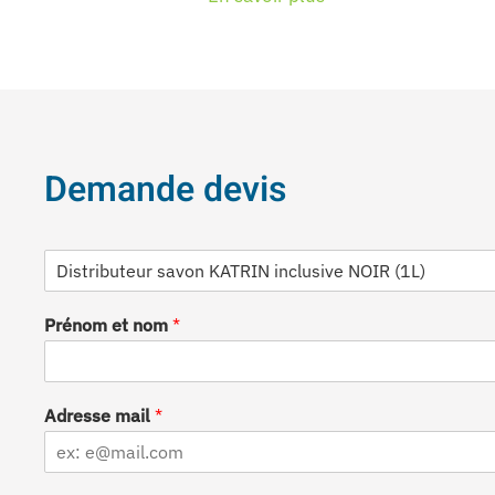
Demande devis
D
é
s
Prénom et nom
*
i
g
n
a
t
Adresse mail
*
i
o
n