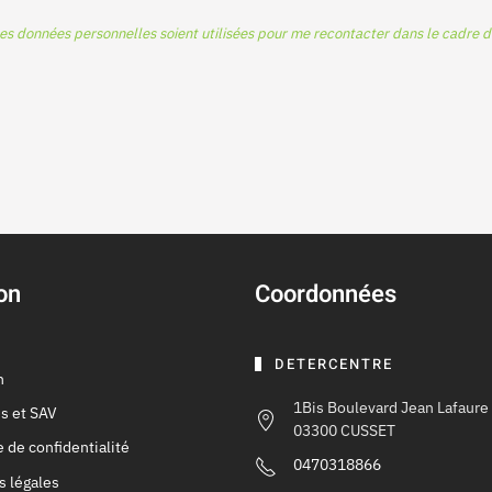
es données personnelles soient utilisées pour me recontacter dans le cadre
on
Coordonnées
s
DETERCENTRE
n
1Bis Boulevard Jean Lafaure
s et SAV
03300 CUSSET
e de confidentialité
0470318866
s légales