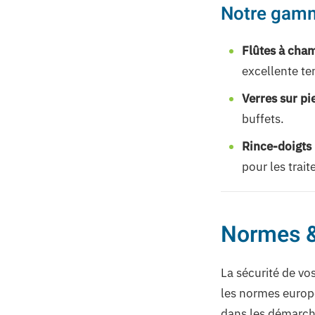
Notre gamm
Flûtes à cham
excellente te
Verres sur pie
buffets.
Rince-doigts 
pour les trait
Normes &
La sécurité de vos
les normes europ
dans les démarch