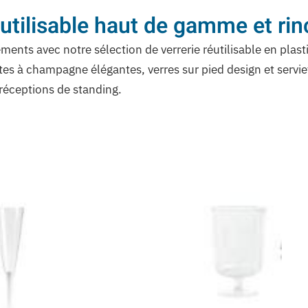
éutilisable haut de gamme et ri
ents avec notre sélection de verrerie réutilisable en plast
es à champagne élégantes, verres sur pied design et serviett
 réceptions de standing.
Trié
du
plus
récent
au
plus
ancien