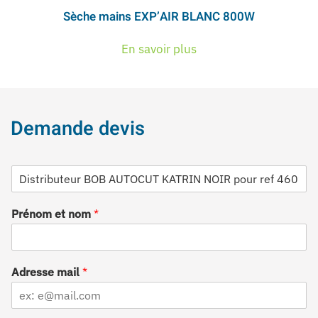
Sèche mains EXP’AIR BLANC 800W
En savoir plus
Demande devis
D
é
s
Prénom et nom
*
i
g
n
a
t
Adresse mail
*
i
o
n