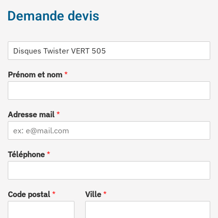
Demande devis
D
é
s
Prénom et nom
*
i
g
n
a
t
Adresse mail
*
i
o
n
Téléphone
*
Code postal
*
Ville
*