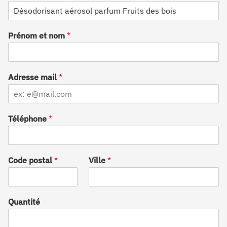
D
é
s
Prénom et nom
*
i
g
n
a
t
Adresse mail
*
i
o
n
Téléphone
*
Code postal
*
Ville
*
Quantité