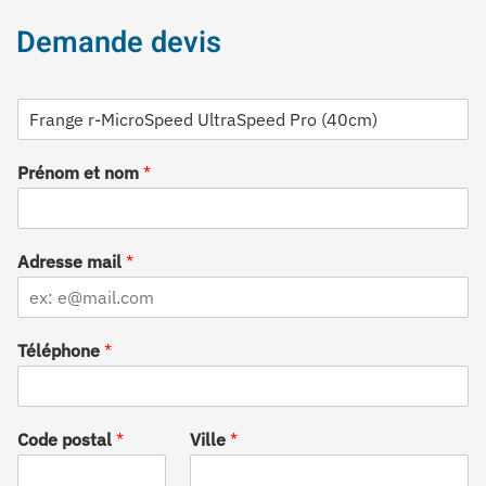
Demande devis
D
é
s
Prénom et nom
*
i
g
n
a
t
Adresse mail
*
i
o
n
Téléphone
*
Code postal
*
Ville
*